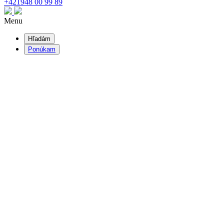
+421
948 00 99 89
Menu
Hľadám
Ponúkam