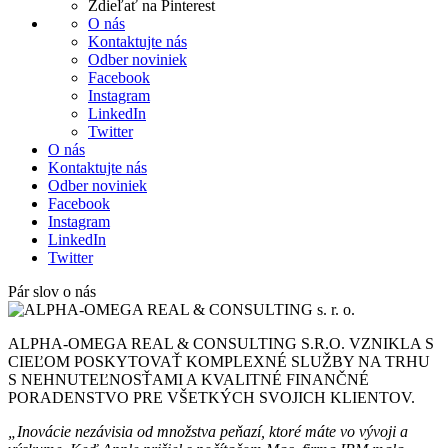
Zdieľať na Pinterest
O nás
Kontaktujte nás
Odber noviniek
Facebook
Instagram
LinkedIn
Twitter
O nás
Kontaktujte nás
Odber noviniek
Facebook
Instagram
LinkedIn
Twitter
Pár slov o nás
ALPHA-OMEGA REAL & CONSULTING S.R.O. VZNIKLA S
CIEĽOM POSKYTOVAŤ KOMPLEXNÉ SLUŽBY NA TRHU
S NEHNUTEĽNOSŤAMI A KVALITNÉ FINANČNÉ
PORADENSTVO PRE VŠETKÝCH SVOJICH KLIENTOV.
„Inovácie nezávisia od množstva peňazí, ktoré máte vo vývoji a