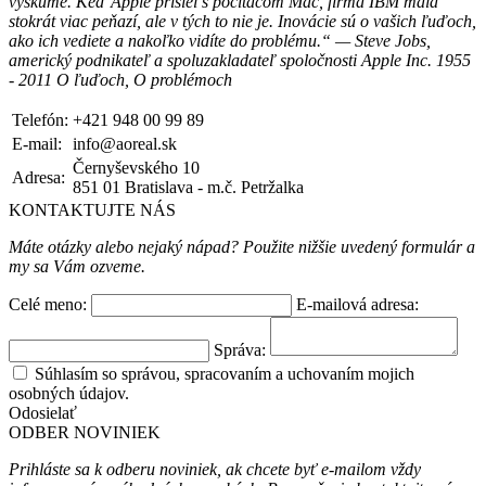
výskume. Keď Apple prišiel s počítačom Mac, firma IBM mala
stokrát viac peňazí, ale v tých to nie je. Inovácie sú o vašich ľuďoch,
ako ich vediete a nakoľko vidíte do problému.“ — Steve Jobs,
americký podnikateľ a spoluzakladateľ spoločnosti Apple Inc. 1955
- 2011 O ľuďoch, O problémoch
Telefón:
+421 948 00 99 89
E-mail:
info@aoreal.sk
Černyševského 10
Adresa:
851 01 Bratislava - m.č. Petržalka
KONTAKTUJTE NÁS
Máte otázky alebo nejaký nápad? Použite nižšie uvedený formulár a
my sa Vám ozveme.
Celé meno:
E-mailová adresa:
Správa:
Súhlasím so správou, spracovaním a uchovaním mojich
osobných údajov.
Odosielať
ODBER NOVINIEK
Prihláste sa k odberu noviniek, ak chcete byť e-mailom vždy