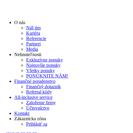
O nás
Náš tím
Kariéra
Referencie
Partneri
Media
Nehnuteľnosti
Exkluzívne ponuky
Najnovšie ponuky
Všetky ponuky
PONÚKNITE NÁM!
Finančné poradenstvo
Finančný dotazník
Referral kódy
All-inclusive service
Založenie firmy
Účtovníctvo
Kontakt
Zákaznícka zóna
Prihlásiť sa