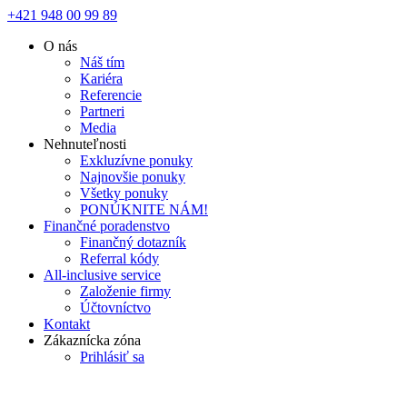
+421 948 00 99 89
O nás
Náš tím
Kariéra
Referencie
Partneri
Media
Nehnuteľnosti
Exkluzívne ponuky
Najnovšie ponuky
Všetky ponuky
PONÚKNITE NÁM!
Finančné poradenstvo
Finančný dotazník
Referral kódy
All-inclusive service
Založenie firmy
Účtovníctvo
Kontakt
Zákaznícka zóna
Prihlásiť sa